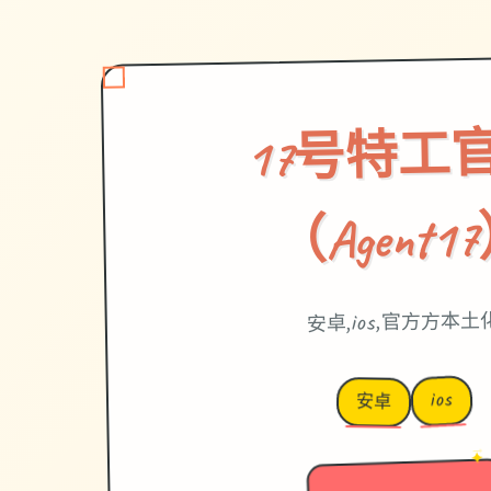
17号特工
（Agent1
安卓,ios,官方方本土
ios
安卓
→
✦