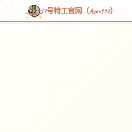
17号特工官网（Agent17）
✦ ✧ ★