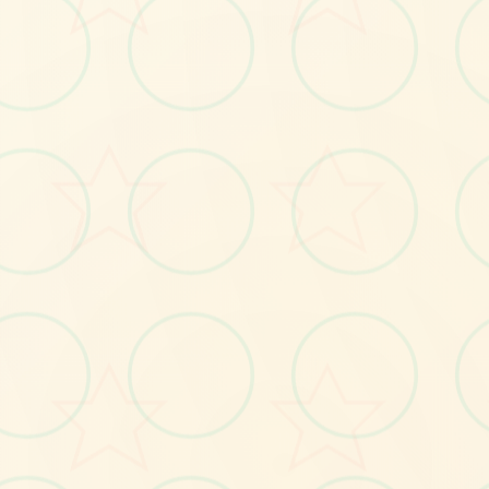
🚾
No.1