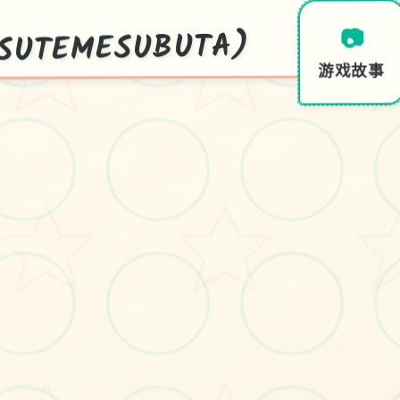
UTEMESUBUTA)
📷
游戏故事
一
次
性
交
易
大
师
UTE
BUTA)