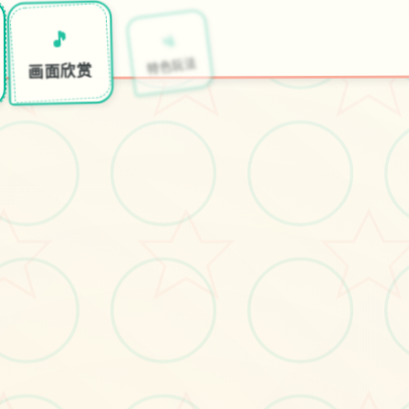
💿
🛂
🎵
开始游戏
特色玩法
画面欣赏