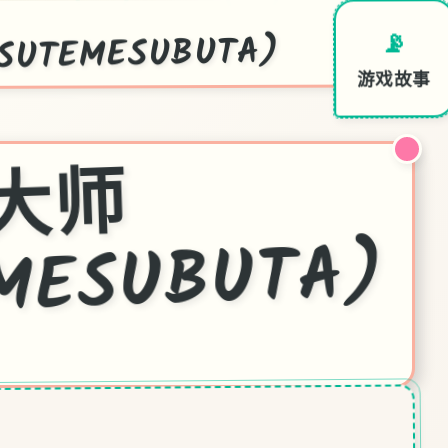
UTEMESUBUTA)
📡
游戏故事
一
次
性
交
易
大
师
MESUBUTA)