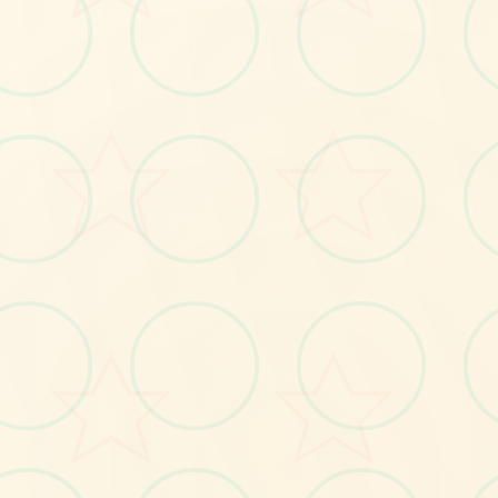
📢
No.1