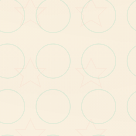
各
主
角
的
对
战
点
阵
怪物150种以上
各
角
色
的
立
绘
以
及
各
达
情
差
具
有
怪
物
图
图
分
本
作
品
於 2023
年 9
月 1
日
推
由
後
就
突
破
了 10
套
大
關
，
為
年
度
神
作
於
登
的
國
際
舞
台
這
發
行
還
同
時
含
了 DLC1
的
追
加
入
內
容
額
外
界
增
了
戰
鬥
、
情
、
大
量 CG
以
及
追
加
具
，
接
體
驗
目
前
的
完
备
新
版
构
議
同
時
手
，
也
可
以
同
待 DLC2
的
出
消
息
鉴
萬
很
快
終
作
！
上 stea
次 stea
劇