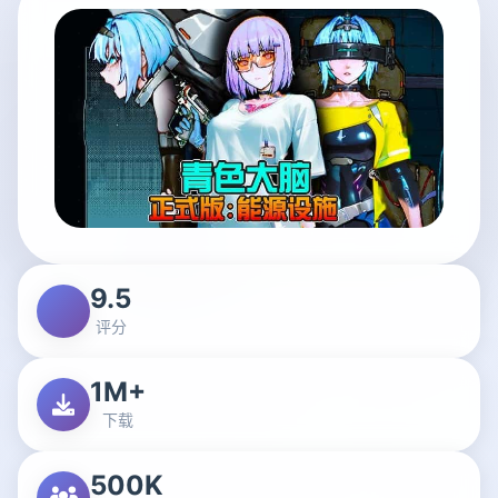
9.5
评分
1M+
下载
500K